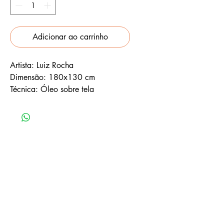
Adicionar ao carrinho
Artista: Luiz Rocha
Dimensão: 180x130 cm
Técnica: Óleo sobre tela
GALERIA AMAN
(63) 3214-4572 - WhatsApp
contatoamanarquitetura@gmail.com
Palmas, TO, Brasil.