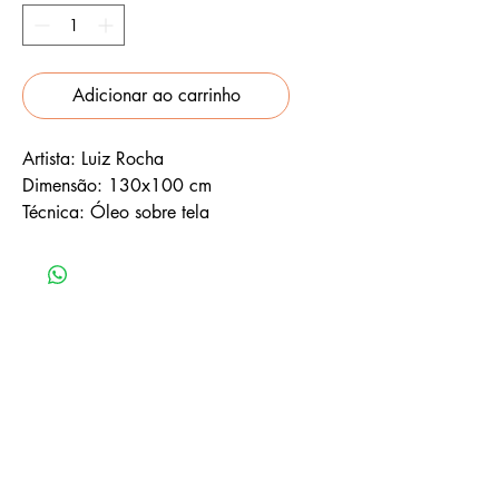
Adicionar ao carrinho
Artista: Luiz Rocha
Dimensão: 130x100 cm
Técnica: Óleo sobre tela
GALERIA AMAN
(63) 3214-4572 - WhatsApp
contatoamanarquitetura@gmail.com
Palmas, TO, Brasil.